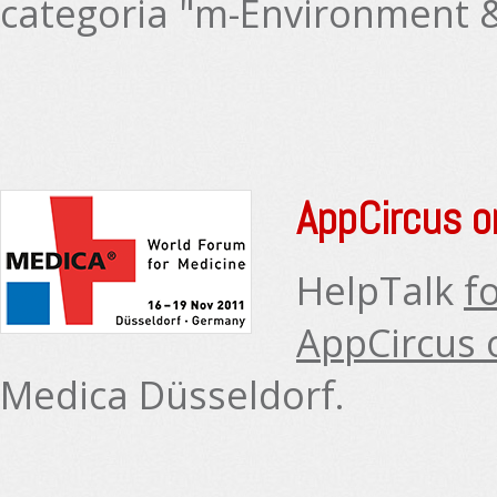
categoria "m-Environment &
AppCircus 
HelpTalk
f
AppCircus 
Medica Düsseldorf.